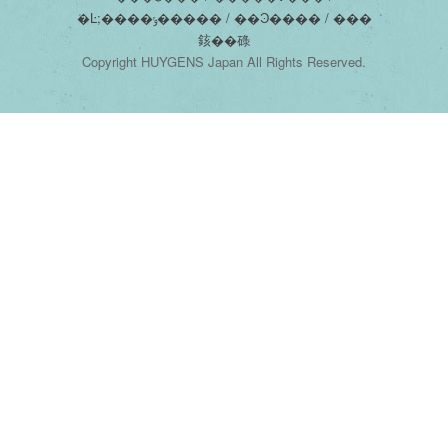
�Ŀ;����ݸ����� /
��Ͽ���� /
���
䤤��碌
Copyright HUYGENS Japan All Rights Reserved.