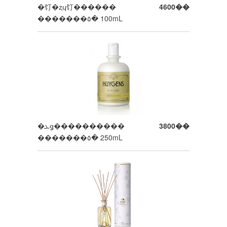
�饤�ȥɥ饤������
4600��
�������٥� 100mL
�ܥǥ����������
3800��
�������٥� 250mL