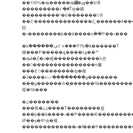
��100%�ʥ�����ʥ꡼�ɥǥ��ե塼
���������٤ʹ�꤬�Ťʤ�礦
��̯�������ˤ�ꡢ�������򥨥쥬
��Ȥʹ��������������Ȥ˿������å��
餻
�ޤ��������ƥ��å����դ��Ƥ��ޤ���
�ڥ������٥ʡۤ⤮���ƤΥե�å������Τ
褦���Ƥ����̣�ȡ����٤ǥ��ꥢ
�ʥߥ�Ȥ�ͻ�礷�����������ե쥰
��󥹡���������������פ鷺
���Ƶۤ򷫤��֤������ʤ�褦
�ʡ����٤ι⤤��������ǥ������ˡ�
�֥��ɡ������⥸�̼������ϥå����������ڥ��ߥ�������
襦�ϥå���
�ڻ�����ˡ��
���饹�ܥȥ����Τ��������졢
���ƥ��å����ޤ��Ƥ����Ѥ���������������ʤ����ڤ��ߤ����������ᡢ���ƥ��å��ξ
岼��ȿ�Фˤʤ�褦
�������������ޤ�ľ���Ƥ�������