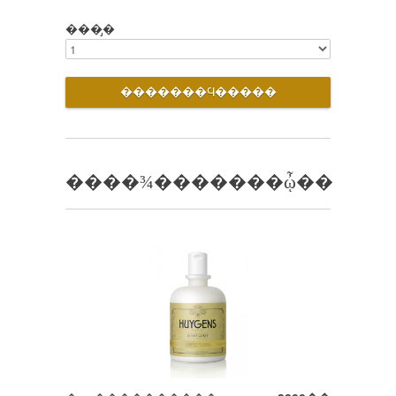
���̡�
����¾�������ᾦ��