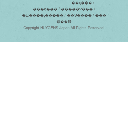
��ҳ��� /
���ε��� /
�����ѵ��� /
�Ŀ;����ݸ����� /
��Ͽ���� /
���
䤤��碌
Copyright HUYGENS Japan All Rights Reserved.