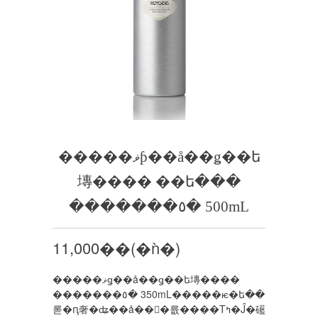
�����ޥƥ��å��ǥ��ե
塼���� ��ե���
�������٥� 500mL
11,000��(�ǹ�)
�����ޥǥ��å��ǥ��ե塼����
�������٥� 350mL�����ѥ�ե��
롣�ԥ奢�ʥ��å��󥷥�륪����Τߤ�Ĵ�礷